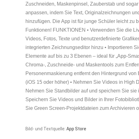
Zuschneiden, Maskenpinsel, Zauberstab und soga
anpassen, indem Sie Text, Originalzeichnungen und
hinzufügen.
Die App ist für junge Schüler leicht zu
Funktionen!
FUNKTIONEN • Verwenden Sie die Live
Videos, Fotos, Texte und benutzerdefinierte Grafi
integrierten Zeichnungseditor hinzu • Importieren S
Elemente auf bis zu 3 Ebenen – ideal für „App-Sma
Chroma-, Zuschneide- und Maskentools zum Entfer
Personenmaskierung entfernt den Hintergrund von B
(iOS 15 oder höher) • Nehmen Sie Videos in High De
Nehmen Sie Standbilder auf und speichern Sie sie i
Speichern Sie Videos und Bilder in Ihrer Fotobiblio
Sie Green Screen-Projektdateien zum Archivieren o
Bild- und Textquelle:
App Store